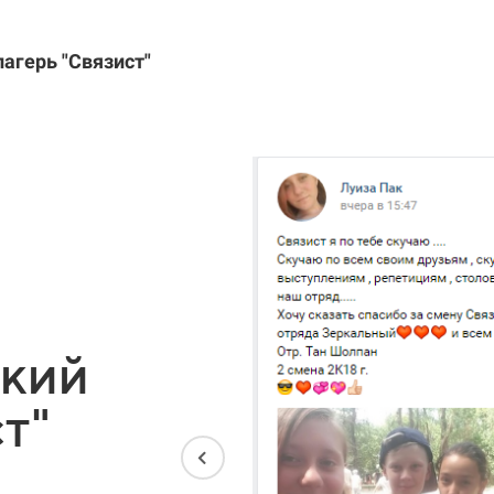
лагерь "Связист"
ский
т"