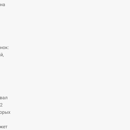
 на
нок:
й,
овал
 2
торых
ожет